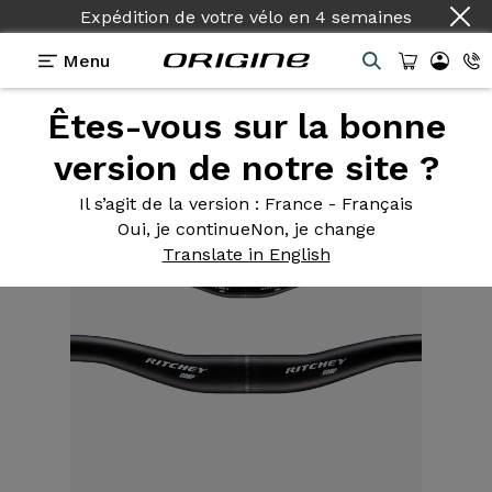
Expédition de votre vélo
en
4 semaines
Menu
Êtes-vous sur la bonne
Equipements
>
Cintre Plat
>
MTN Rizer Comp 740
version de notre site ?
Il s’agit de la version
: France - Français
Oui, je continue
Non, je change
Translate in English