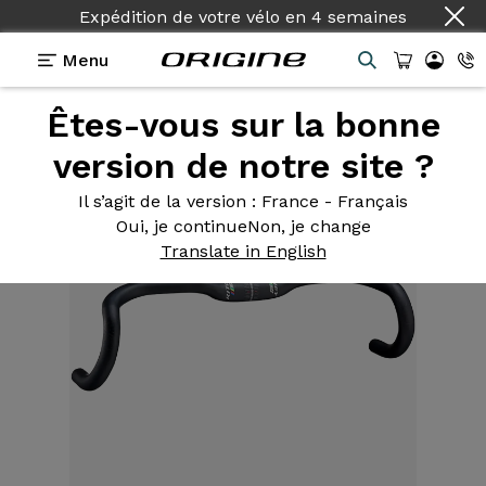
Expédition de votre vélo
en
4 semaines
Menu
Êtes-vous sur la bonne
Equipements
>
Cintre Route
>
Road Ergomax Comp
version de notre site ?
Il s’agit de la version
: France - Français
Oui, je continue
Non, je change
Translate in English