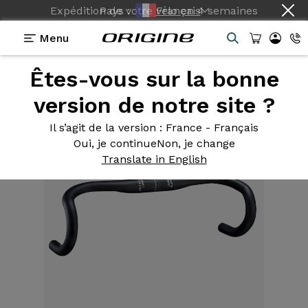
Expédition de votre vélo
Pays :
Français
en
4 semaines
Menu
Êtes-vous sur la bonne
Equipements
>
Cintre Route
>
Streem III WCS
version de notre site ?
Il s’agit de la version
: France - Français
Oui, je continue
Non, je change
Translate in English