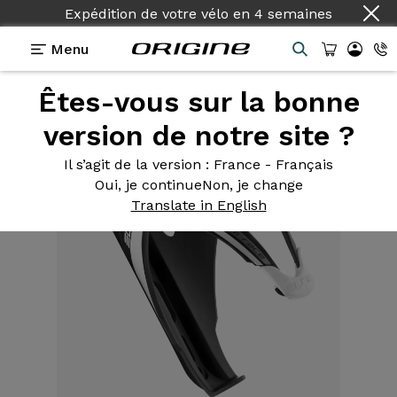
Expédition de votre vélo
en
4 semaines
Menu
Êtes-vous sur la bonne
Equipements
>
Porte Bidon
>
Custom Race mat
version de notre site ?
Il s’agit de la version
: France - Français
Oui, je continue
Non, je change
Translate in English