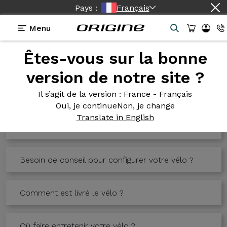
Pays :
Français
Menu
Êtes-vous sur la bonne
Informations
version de notre site ?
Rendez-vous Usine
Il s’agit de la version
: France - Français
Oui, je continue
Non, je change
Translate in English
Comment bien choisir ses tailles chez soi ?
Besoin de conseil pour configurer votre vélo ?
Comment est livré le vélo ?
Où faire entretenir votre vélo ?