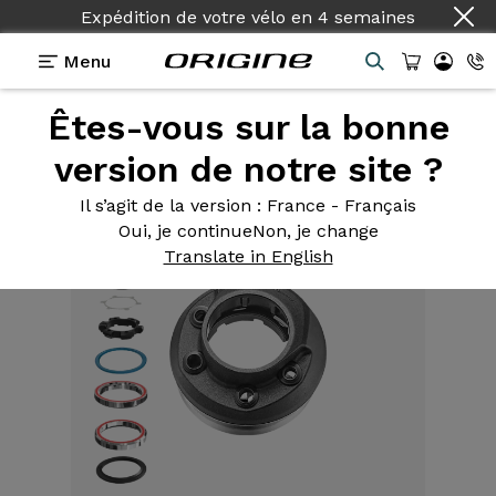
Expédition de votre vélo
en
4 semaines
Menu
Êtes-vous sur la bonne
Equipements
>
Jeu de direction complet
>
S-box
Jeu de direction semi-intégré
version de notre site ?
Il s’agit de la version
: France - Français
Oui, je continue
Non, je change
Translate in English