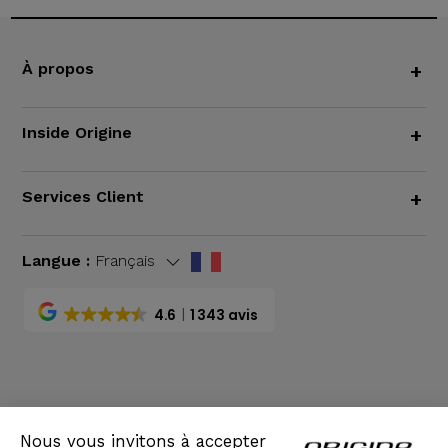
À propos
+
Inside Origine
+
Services Client
+
Langue :
Français
4.6
1 343 avis
CGV
|
Mentions légales
Nous vous invitons à accepter