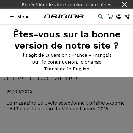
Expédition de votre vélo
Satisfait ou remboursé
en
4 semaines
Menu
Êtes-vous sur la bonne
Actualités Origine
>
L'Origine Axxome LR 49
sélectionnné pour l'élection du Vélo de l'année
version de notre site ?
L'Origine Axxome
LR 49
Il s’agit de la version
: France - Français
Oui, je continue
Non, je change
sélectionnné pour l'élection
Translate in English
du Vélo de l'année
24/03/2015
Le magazine Le Cycle sélectionne l'Origine Axxome
LR49 pour l'élection du Vélo de l'année 2015.