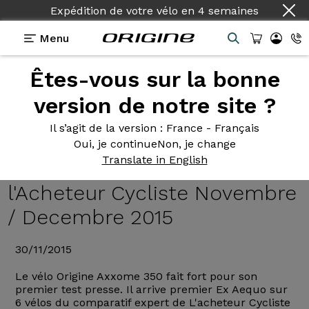
Expédition de votre vélo
en
4 semaines
Menu
Êtes-vous sur la bonne
Actualités Origine
>
Victoire de l'Axxome 350 dans
le comparatif expert de l'Acheteur Cycliste
version de notre site ?
Novembre / Decembre 2015
Il s’agit de la version
: France - Français
Victoire de
l'Axxome 350 dans
Oui, je continue
Non, je change
Translate in English
le comparatif expert de
l'Acheteur Cycliste Novembre
/ Decembre 2015
30/11/2015
Le vélo Origine Axxome 350 fait fort pour son
premier test presse. Il arrive premier Ex Aequo sur
6 vélos du comparatif expert de L'acheteur Cycliste