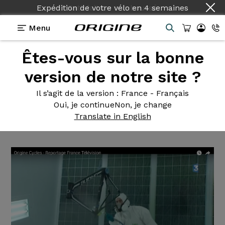
Expédition de votre vélo
en
4 semaines
Menu
Êtes-vous sur la bonne
Actualités Origine
>
Reportage FranceTV à propos
d'Origine-cycles.com
version de notre site ?
Reportage FranceTV
à propos
Il s’agit de la version
: France - Français
Oui, je continue
Non, je change
d'Origine-cycles.com
Translate in English