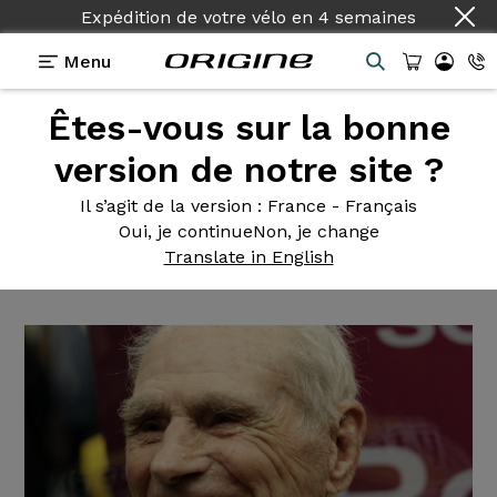
Expédition de votre vélo
en
4 semaines
Menu
Êtes-vous sur la bonne
Actualités Origine
>
Robert Marchand au guidon
d'un Origine Axxome 350
version de notre site ?
Robert Marchand
au guidon
Il s’agit de la version
: France - Français
Oui, je continue
Non, je change
d'un Origine Axxome 350
Translate in English