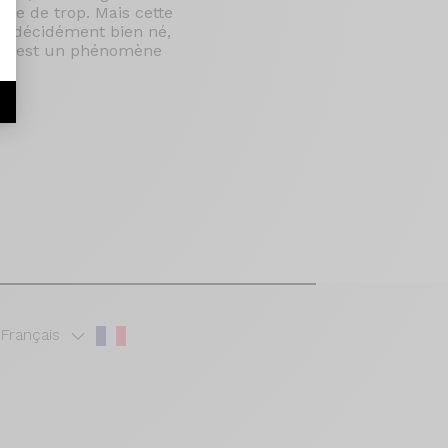
lle de trop. Mais cette
lo décidément bien né,
 ; c'est un phénomène
r
Français