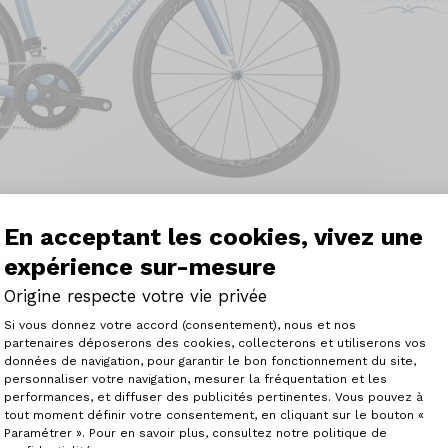
En acceptant les cookies, vivez une
s de vous annoncer que notre Axxome RS2 à été élu Hype
expérience sur-mesure
liste - Officiel à l'unanimité du jury.
Origine respecte votre vie privée
Plateforme de Gestion du Consenteme
int le nombre des années, dit-on. C'est vrai. Mais c'est ex
Si vous donnez votre accord (consentement), nous et nos
partenaires déposerons des cookies, collecterons et utiliserons vos
la même et seule chose : on a sûrement affaire à un surdo
données de navigation, pour garantir le bon fonctionnement du site,
'a pas été bien difficile. J'ai laissé le vélo deux jours à J
personnaliser votre navigation, mesurer la fréquentation et les
Axeptio consent
e je n'ouvre la bouche, le roi du Ventoux a été simple car
performances, et diffuser des publicités pertinentes. Vous pouvez à
tout le monde». Autant dire que je m'attendais surtout à
tout moment définir votre consentement, en cliquant sur le bouton «
nt de la part de Jean-Pascal, un homme qui maîtrise plut
Paramétrer ». Pour en savoir plus, consultez notre politique de
a d'abord trouvé très beau, puis dés les premiers hectomèt