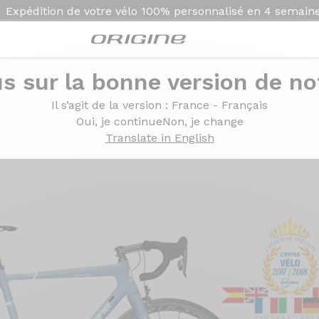
Expédition de votre vélo
100% personnalisé en
4 semain
s sur la bonne version de not
élo 2017 -2018 par l'Acheteur Cycliste
Il s’agit de la version
: France - Français
per Vélo 2017 -2018 par
Oui, je continue
Non, je change
Translate in English