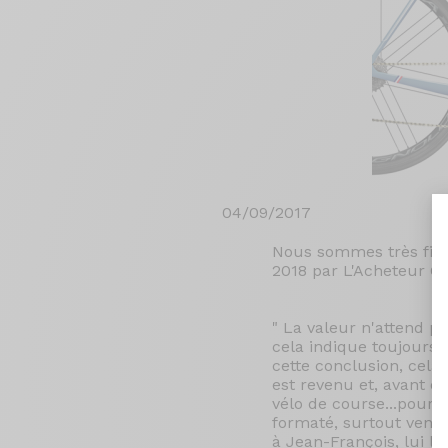
04/09/2017
Nous sommes très fier
2018 par L'Acheteur Cyc
" La valeur n'attend po
cela indique toujours 
cette conclusion, cela n
est revenu et, avant qu
vélo de course...pour 
formaté, surtout vena
à Jean-François, lui l'