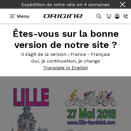
Expédition de votre vélo
en
4 semaines
Menu
Êtes-vous sur la bonne
Actualités Origine
>
Origine Partenaire Officiel de
Lille-Hardelot 2018
version de notre site ?
Origine Partenaire
Officiel de
Il s’agit de la version
: France - Français
Oui, je continue
Non, je change
Lille-Hardelot 2018
Translate in English