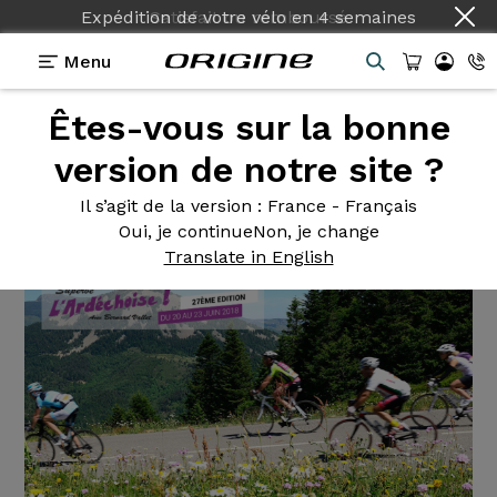
Expédition de votre vélo
en
4 semaines
Menu
Êtes-vous sur la bonne
Actualités Origine
>
Origine à l'Ardéchoise :
version de notre site ?
Origine à
l'Ardéchoise :
Il s’agit de la version
: France - Français
Oui, je continue
Non, je change
Translate in English