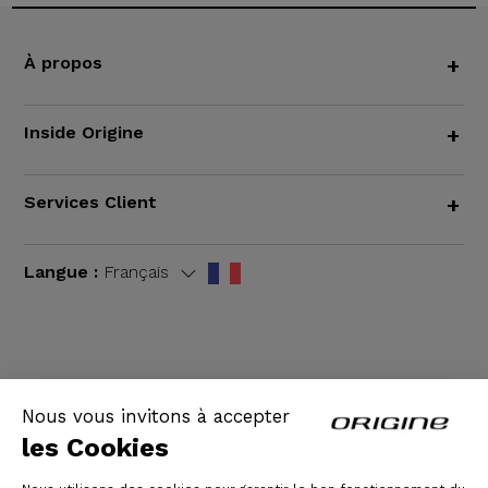
À propos
+
Inside Origine
+
Services Client
+
Langue :
Français
CGV
|
Mentions légales
Nous vous invitons à accepter
les Cookies