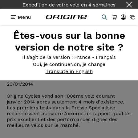
Expédition de votre vélo
en
4 semaines
Menu
Êtes-vous sur la bonne
Actualités Origine
>
100 vélos vendus à mi-janvier
2014
version de notre site ?
100 vélos
vendus à mi-janvier
Il s’agit de la version
: France - Français
Oui, je continue
Non, je change
2014
Translate in English
20/01/2014
Origine Cycles vend son 100ème vélo courant
janvier 2014 après seulement 4 mois d'existence.
Les premiers tests dans la Presse Spécialisée
reconnaissent au cadre Axxome un rapport qualité-
prix excellent et des performances dignes des
meilleurs vélos sur le marché.