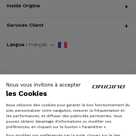
Inside Origine
+
Services Client
+
Langue :
Français
CGV
|
Mentions légales
Nous vous invitons à accepter
les Cookies
Nous utilisons des cookies pour garantir le bon fonctionnement du
site, personnaliser votre navigation, mesurer la fréquentation et
les performances, et diffuser des publicités pertinentes. Vous
pouvez obtenir davantage d'informations ou modifier vos
préférences, en cliquant sur le bouton « Paramétrer ».
Pour modifier vos préférences par la suite, cliquez sur le lien