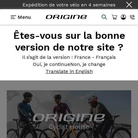
Expédition de votre vélo
en
4 semaines
Menu
Êtes-vous sur la bonne
Actualités Origine
>
Origine Cyclist House,
découvrez le blog d'Origine
version de notre site ?
Origine Cyclist
House,
Il s’agit de la version
: France - Français
Oui, je continue
Non, je change
découvrez le blog d'Origine
Translate in English