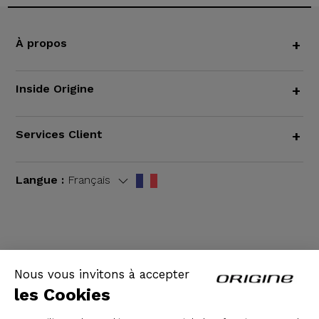
À propos
+
Inside Origine
+
Services Client
+
Langue :
Français
CGV
|
Mentions légales
Nous vous invitons à accepter
les Cookies