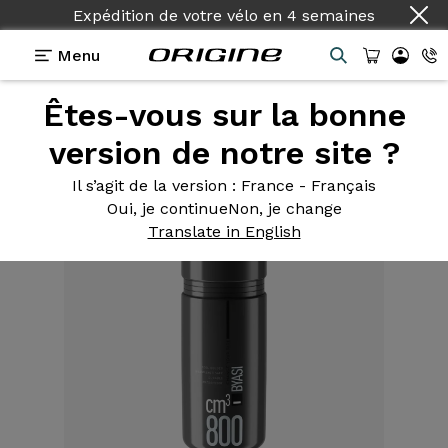
Expédition de votre vélo
en
4 semaines
Menu
Êtes-vous sur la bonne
Equipements
>
Outils
>
Bidon Porte Outil 800ml
Byasi
version de notre site ?
Il s’agit de la version
: France - Français
Oui, je continue
Non, je change
Translate in English