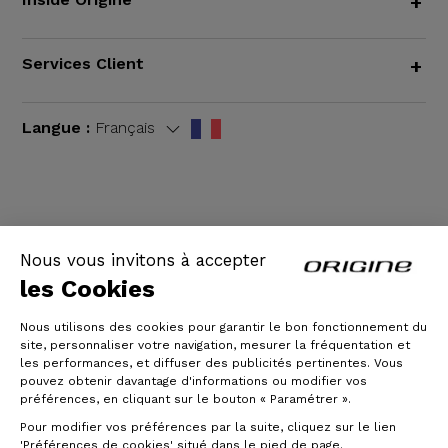
+
Services Client
+
Langue :
Français
CGV
|
Mentions légales
Nous vous invitons à accepter
les Cookies
Nous utilisons des cookies pour garantir le bon fonctionnement du
site, personnaliser votre navigation, mesurer la fréquentation et
les performances, et diffuser des publicités pertinentes. Vous
pouvez obtenir davantage d'informations ou modifier vos
préférences, en cliquant sur le bouton « Paramétrer ».
Pour modifier vos préférences par la suite, cliquez sur le lien
© Origine Cycles
'Préférences de cookies' situé dans le pied de page.