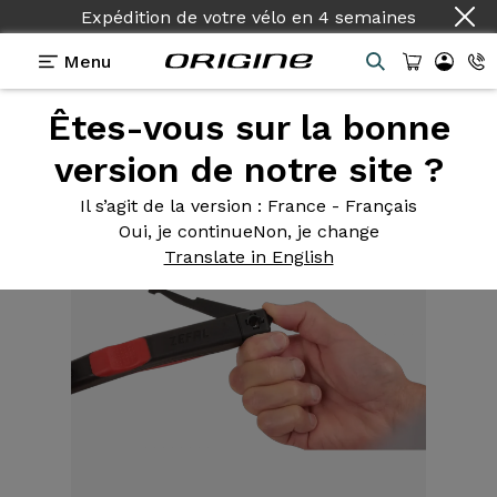
Expédition de votre vélo
en
4 semaines
Menu
Êtes-vous sur la bonne
Equipements
>
Outils
>
Brosse nettoyante chaîne et
cassette
version de notre site ?
Il s’agit de la version
: France - Français
Oui, je continue
Non, je change
Translate in English