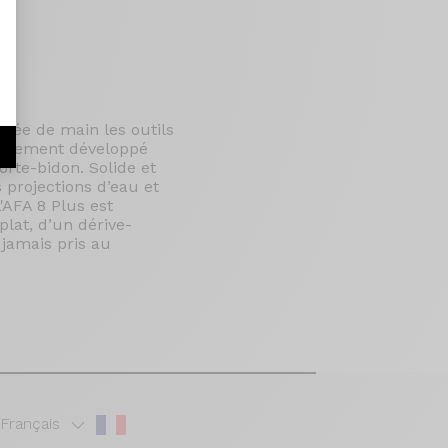
rtée de main les outils
r
cialement développé
orte-bidon. Solide et
 projections d’eau et
'AFA 8 Plus est
lat, d’un dérive-
 jamais pris au
Français