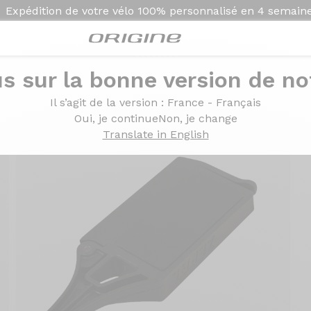
Expédition de votre vélo
100% personnalisé en
4 semain
s sur la bonne version de not
porte-bidon AFA 8 plus
Il s’agit de la version
: France - Français
Oui, je continue
Non, je change
Translate in English