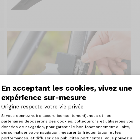
En acceptant les cookies, vivez une
expérience sur-mesure
Origine respecte votre vie privée
Plateforme de Gestion du Consenteme
Si vous donnez votre accord (consentement), nous et nos
partenaires déposerons des cookies, collecterons et utiliserons vos
données de navigation, pour garantir le bon fonctionnement du site,
personnaliser votre navigation, mesurer la fréquentation et les
Axeptio consent
performances, et diffuser des publicités pertinentes. Vous pouvez à