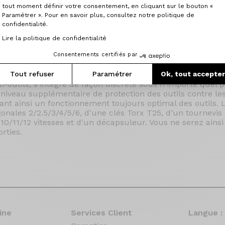
tout moment définir votre consentement, en cliquant sur le bouton «
Paramétrer ». Pour en savoir plus, consultez notre politique de
confidentialité.
Lire la politique de confidentialité
Consentements certifiés par
ti-outils conçu pour vous permettre d'avoir toujours à po
Tout refuser
Paramétrer
Ok, tout accepte
es et réparations mineurs sur le terrain. Le support, spé
i-outils, s'intègre de façon discrète sous n'importe quel p
n niveau supplémentaire de protection des outils contre les
ant ainsi un fonctionnement toujours optimal des outils. L
nales 2/2.5/3/4/5/6, d'une clés Torx T25, d’un tournevis p
0/11/12 vitesses et d'un décapsuleur. Vous ne serez ainsi
rties.
ine
Services Client
Langue :