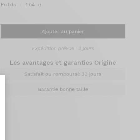
Poids :
154 g
Ajouter au panier
Expédition prévue : 3 jours
Les avantages et garanties Origine
Satisfait ou remboursé 30 jours
Garantie bonne taille
nt : Personnalisez vos Options