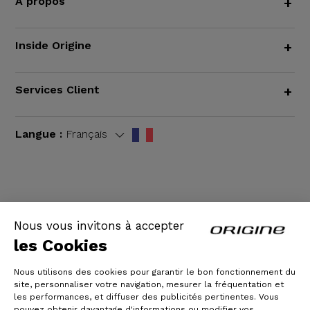
À propos
+
Inside Origine
+
Services Client
+
Langue :
Français
CGV
|
Mentions légales
Nous vous invitons à accepter
les Cookies
Nous utilisons des cookies pour garantir le bon fonctionnement du
site, personnaliser votre navigation, mesurer la fréquentation et
les performances, et diffuser des publicités pertinentes. Vous
pouvez obtenir davantage d'informations ou modifier vos