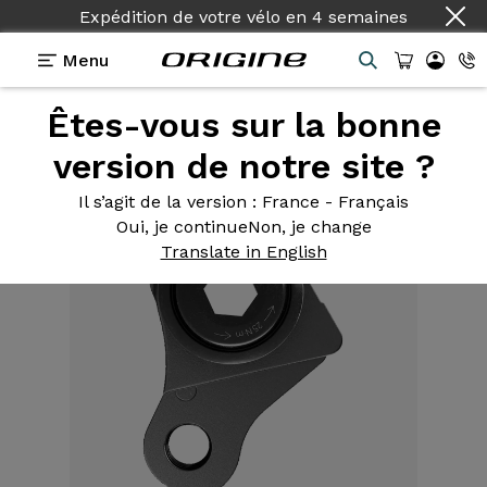
Expédition de votre vélo
en
4 semaines
Menu
Êtes-vous sur la bonne
Equipements
>
Patte de dérailleur
>
Patte de
dérailleur UDH
version de notre site ?
Il s’agit de la version
: France - Français
Oui, je continue
Non, je change
Translate in English