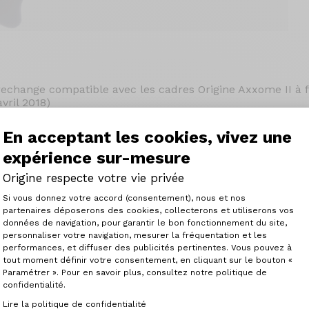
 rechange compatible avec les cadres Origine Axxome II à f
avril 2018)
En acceptant les cookies, vivez une
expérience sur-mesure
Origine respecte votre vie privée
Plateforme de Gestion du Consenteme
Si vous donnez votre accord (consentement), nous et nos
partenaires déposerons des cookies, collecterons et utiliserons vos
données de navigation, pour garantir le bon fonctionnement du site,
personnaliser votre navigation, mesurer la fréquentation et les
Axeptio consent
performances, et diffuser des publicités pertinentes. Vous pouvez à
tout moment définir votre consentement, en cliquant sur le bouton «
Paramétrer ». Pour en savoir plus, consultez notre politique de
confidentialité.
Lire la politique de confidentialité