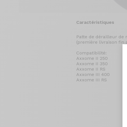
Caractéristiques
Patte de dérailleur de
(première livraison fin 
Compatibilité:
Axxome II 250
Axxome II 350
Axxome II RS
Axxome III 400
Axxome III RS