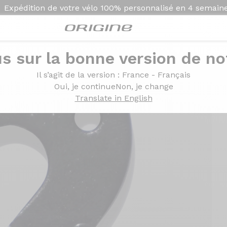
Expédition de votre vélo
100% personnalisé en
4 semain
s sur la bonne version de not
Origine Axxome freins à patin (250/350/400/RS)
Il s’agit de la version
: France - Français
Oui, je continue
Non, je change
Translate in English