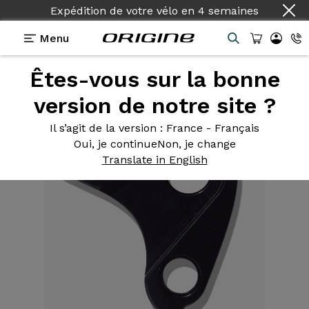
Expédition de votre vélo
en
4 semaines
Menu
Êtes-vous sur la bonne
Equipements
>
Patte de dérailleur
>
Pour cadre
Origine Axxome GT / GTR 2e génération (Evo)
version de notre site ?
Il s’agit de la version
: France - Français
Oui, je continue
Non, je change
Translate in English