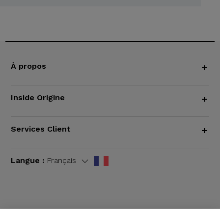
À propos
+
Inside Origine
+
Services Client
+
Langue :
Français
CGV
|
Mentions légales