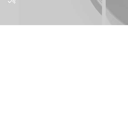
À propos
Inside Orig
Philosophie Origine
Blog
Recherche et
Presse
développement
Tutoriels
Vente en ligne
Origine Cyc
Bike Finder
Origine Rac