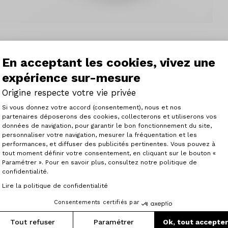
En acceptant les cookies, vivez une
 rechange compatible avec les cadres Origine Graxx I
expérience sur-mesure
Origine respecte votre vie privée
Plateforme de Gestion du Consenteme
Si vous donnez votre accord (consentement), nous et nos
partenaires déposerons des cookies, collecterons et utiliserons vos
données de navigation, pour garantir le bon fonctionnement du site,
personnaliser votre navigation, mesurer la fréquentation et les
Axeptio consent
performances, et diffuser des publicités pertinentes. Vous pouvez à
Articles similaires
tout moment définir votre consentement, en cliquant sur le bouton «
Paramétrer ». Pour en savoir plus, consultez notre politique de
confidentialité.
Lire la politique de confidentialité
Consentements certifiés par
Tout refuser
Paramétrer
Ok, tout accepte