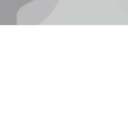
ine
Services Client
Langue :
Garanties
Paiement
Livraison
ling Club
Entretien
ing Division
Foire aux questions