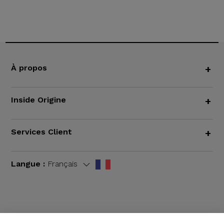
À propos
+
Inside Origine
+
Services Client
+
Langue :
Français
CGV
|
Mentions légales