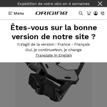
Expédition de votre vélo
en
4 semaines
Menu
Êtes-vous sur la bonne
Equipements
>
Pédales
>
Keo 2 Max Carbone
version de notre site ?
Il s’agit de la version
: France - Français
Oui, je continue
Non, je change
Translate in English