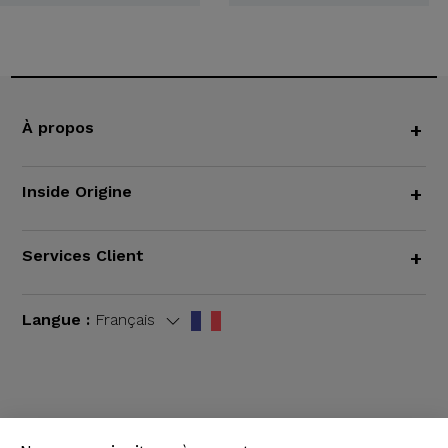
À propos
+
Inside Origine
+
Services Client
+
Langue :
Français
CGV
|
Mentions légales