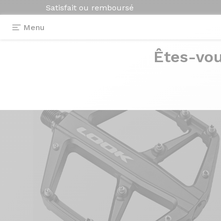
Satisfait ou remboursé
Menu
Êtes-vou
Equipements
>
Pédales
>
Trail Roc