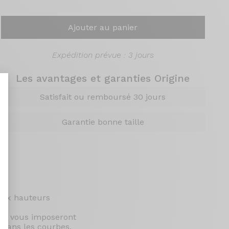
Ajouter au panier
Expédition prévue : 3 jours
Les avantages et garanties Origine
Satisfait ou remboursé 30 jours
Garantie bonne taille
nt : Personnalisez vos Options
 aux hauteurs
 ne vous imposeront
 dans les courbes.