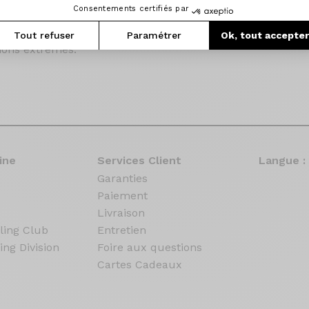
Consentements certifiés par
nique, elles disposent d'axes haute resistance en acier ch
mme et de bagues anti-poussière pour une fluidité de fo
Tout refuser
Paramétrer
Ok, tout accepte
ons extrêmes.
ine
Services Client
Langue :
Garanties
Paiement
Livraison
ling Club
Entretien
ing Division
Foire aux questions
Cartes Cadeaux