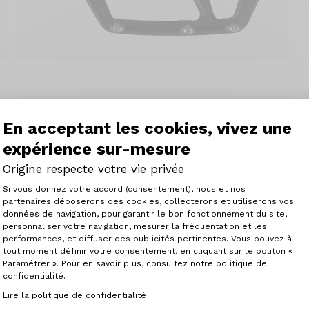
En acceptant les cookies, vivez une
expérience sur-mesure
Origine respecte votre vie privée
Plateforme de Gestion du Consenteme
Si vous donnez votre accord (consentement), nous et nos
partenaires déposerons des cookies, collecterons et utiliserons vos
données de navigation, pour garantir le bon fonctionnement du site,
personnaliser votre navigation, mesurer la fréquentation et les
Axeptio consent
lates en aluminium qui n'a pas peur du dénivelé.
performances, et diffuser des publicités pertinentes. Vous pouvez à
tout moment définir votre consentement, en cliquant sur le bouton «
Paramétrer ». Pour en savoir plus, consultez notre politique de
 une large surface d'appui et ses 12 picots remplaçables
confidentialité.
t l'adhérence de vos pieds et le contrôle du vélo.
ement 17mm, elles offrent un large dégagement au sol et
Lire la politique de confidentialité
passages rocheux ou bien lorsque vous prendrez de l'angle