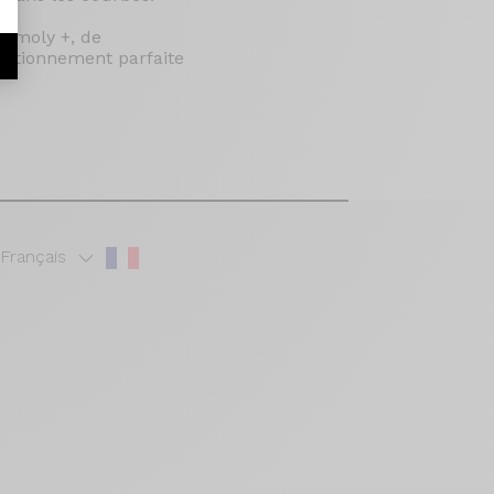
romoly +, de
nctionnement parfaite
r
Français