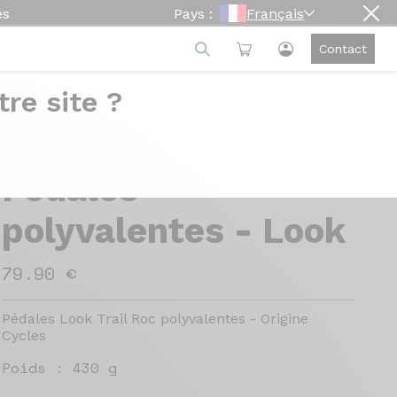
es
Pays :
Français
Contact
re site ?
Look Trail Roc
Pédales
polyvalentes - Look
79.90 €
Pédales Look Trail Roc polyvalentes - Origine
Cycles
Poids :
430 g