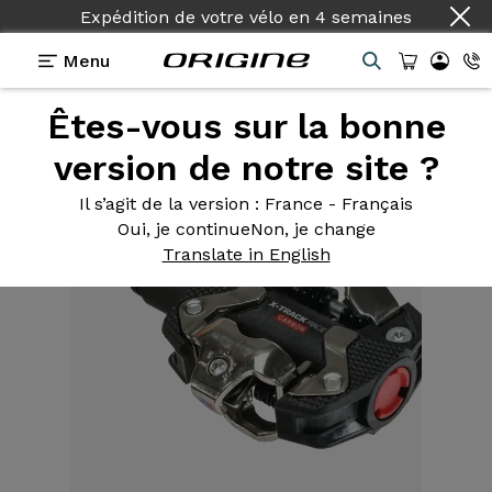
Expédition de votre vélo
en
4 semaines
Menu
Êtes-vous sur la bonne
Equipements
>
Pédales
>
X-Track Race Carbon
version de notre site ?
Il s’agit de la version
: France - Français
Oui, je continue
Non, je change
Translate in English