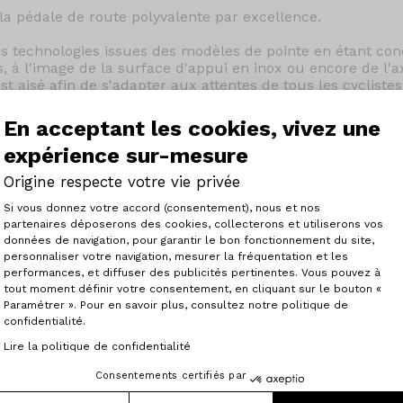
la pédale de route polyvalente par excellence.
es technologies issues des modèles de pointe en étant con
, à l'image de la surface d'appui en inox ou encore de l'a
st aisé afin de s'adapter aux attentes de tous les cyclistes
optimale.
En acceptant les cookies, vivez une
 coureurs au tempérament sportif comme de ceux à qui la d
expérience sur-mesure
Origine respecte votre vie privée
Plateforme de Gestion du Consenteme
Si vous donnez votre accord (consentement), nous et nos
partenaires déposerons des cookies, collecterons et utiliserons vos
données de navigation, pour garantir le bon fonctionnement du site,
personnaliser votre navigation, mesurer la fréquentation et les
Axeptio consent
performances, et diffuser des publicités pertinentes. Vous pouvez à
tout moment définir votre consentement, en cliquant sur le bouton «
Articles similaires
Paramétrer ». Pour en savoir plus, consultez notre politique de
confidentialité.
Lire la politique de confidentialité
Consentements certifiés par