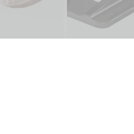
ine
Services Client
Langue :
Garanties
Paiement
Livraison