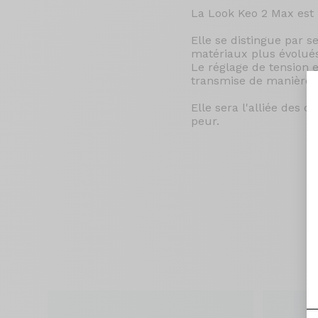
La Look Keo 2 Max est 
Elle se distingue par s
matériaux plus évolués
Le réglage de tension e
transmise de manière 
Elle sera l'alliée des
peur.