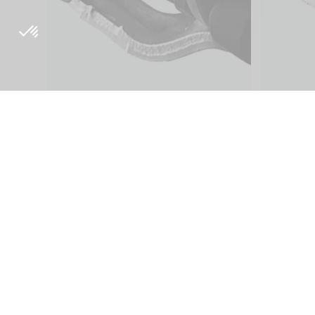
À propos
Inside Orig
Philosophie Origine
Blog
Recherche et
Presse
développement
Tutoriels