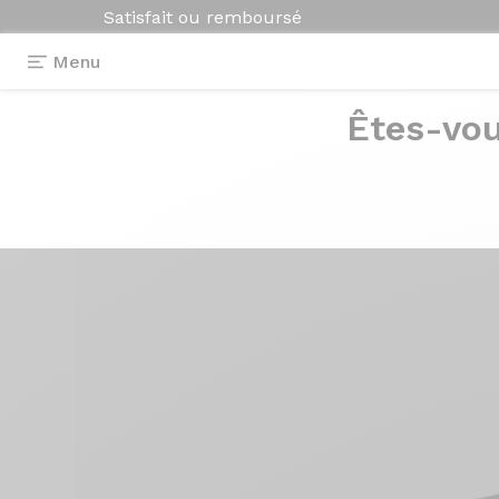
Satisfait ou remboursé
Menu
Êtes-vou
Equipements
>
Poignées
>
Superlogic