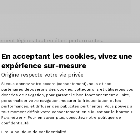
ement légères tout en étant performantes:
ire
mousse haute densité
En acceptant les cookies, vivez une
expérience sur-mesure
Origine respecte votre vie privée
Plateforme de Gestion du Consenteme
Si vous donnez votre accord (consentement), nous et nos
partenaires déposerons des cookies, collecterons et utiliserons vos
données de navigation, pour garantir le bon fonctionnement du site,
personnaliser votre navigation, mesurer la fréquentation et les
Axeptio consent
performances, et diffuser des publicités pertinentes. Vous pouvez à
tout moment définir votre consentement, en cliquant sur le bouton «
Paramétrer ». Pour en savoir plus, consultez notre politique de
confidentialité.
Articles similaires
Lire la politique de confidentialité