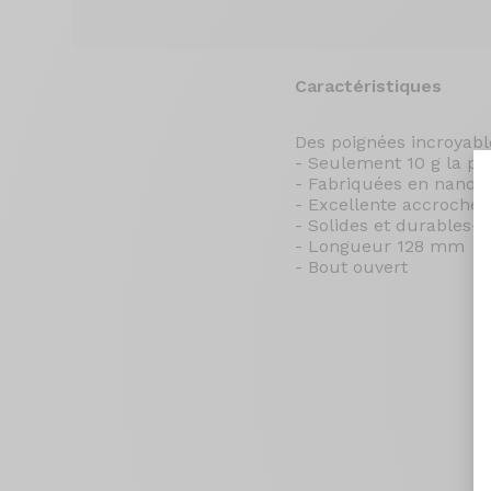
Caractéristiques
Des poignées incroyabl
- Seulement 10 g la pa
- Fabriquées en nano 
- Excellente accroche
- Solides et durables-
- Longueur 128 mm
- Bout ouvert