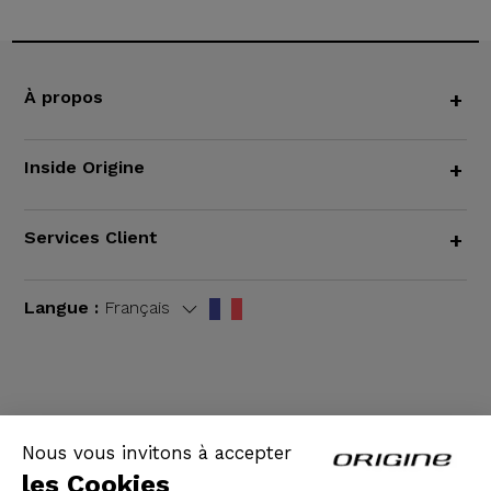
À propos
+
Inside Origine
+
Services Client
+
Langue :
Français
CGV
|
Mentions légales
Nous vous invitons à accepter
les Cookies