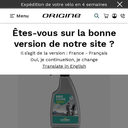
Expédition de votre vélo
en
4 semaines
Menu
Êtes-vous sur la bonne
Equipements
>
Produits d'entretien
>
Nettoyant
vélo Spray 500ml
version de notre site ?
Il s’agit de la version
: France - Français
Oui, je continue
Non, je change
Translate in English