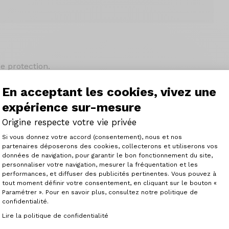
de protection.
elant aux couleurs, effet lustrant. MOTOREX BIKE SHINE 
éperlant). Grâce à ses propriétés antistatiques, il repousse
En acceptant les cookies, vivez une
i n’est pas utilisé régulièrement ou les vélos d’exposition
expérience sur-mesure
IKE SHINE sur un chiffon propre puis frotter les endroits à 
Origine respecte votre vie privée
s de frein.
Plateforme de Gestion du Consenteme
Si vous donnez votre accord (consentement), nous et nos
partenaires déposerons des cookies, collecterons et utiliserons vos
données de navigation, pour garantir le bon fonctionnement du site,
personnaliser votre navigation, mesurer la fréquentation et les
Axeptio consent
performances, et diffuser des publicités pertinentes. Vous pouvez à
tout moment définir votre consentement, en cliquant sur le bouton «
Paramétrer ». Pour en savoir plus, consultez notre politique de
confidentialité.
Articles similaires
Lire la politique de confidentialité