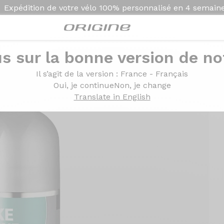
Expédition de votre vélo
100% personnalisé en
4 semain
s sur la bonne version de not
élo Bike Shine Aérosol 300ml
Il s’agit de la version
: France - Français
Oui, je continue
Non, je change
Translate in English