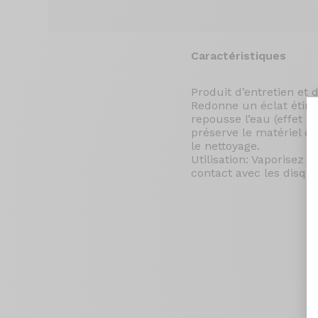
Caractéristiques
Produit d’entretien et 
Redonne un éclat étinc
repousse l’eau (effet d
préserve le matériel qu
le nettoyage.
Utilisation: Vaporisez B
contact avec les disque