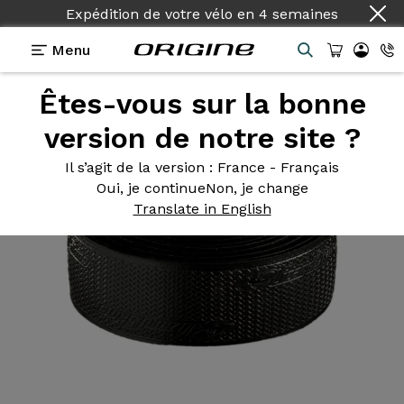
Expédition de votre vélo
en
4 semaines
Menu
Êtes-vous sur la bonne
Equipements
>
Rubans de cintre
>
DPS V2 3.2mm
noir
version de notre site ?
Il s’agit de la version
: France - Français
Oui, je continue
Non, je change
Translate in English