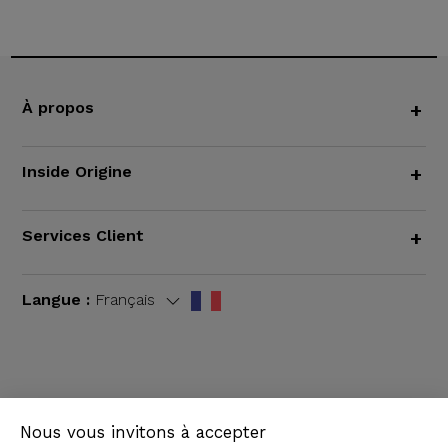
À propos
+
Inside Origine
+
Services Client
+
Langue :
Français
CGV
|
Mentions légales
Nous vous invitons à accepter