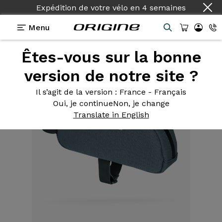
Expédition de votre vélo
en
4 semaines
Menu
Êtes-vous sur la bonne
Equipements
>
Sacoche sur cadre
>
Pro 0,75L
version de notre site ?
Il s’agit de la version
: France - Français
Oui, je continue
Non, je change
Translate in English