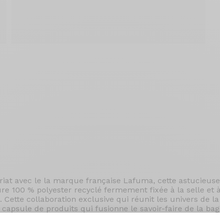
iat avec le la marque française Lafuma, cette astucieuse
 100 % polyester recyclé fermement fixée à la selle et à 
. Cette collaboration exclusive qui réunit les univers de l
capsule de produits qui fusionne le savoir-faire de la ba
Origine comme avec ce "Saddle bag". Situé à l’arrière de v