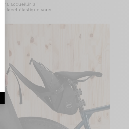
ra accueillir 3
 Le lacet élastique vous
nt : Personnalisez vos Options
r