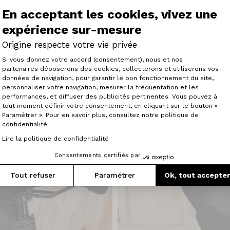
 beaucoup de choses en même temps. Cette structure pour
En acceptant les cookies, vivez une
érents (6/10/16L) grâce aux sangles réglables avec boucles.
des affaires pour avoir un accès rapide.
expérience sur-mesure
Origine respecte votre vie privée
Plateforme de Gestion du Consenteme
Si vous donnez votre accord (consentement), nous et nos
partenaires déposerons des cookies, collecterons et utiliserons vos
données de navigation, pour garantir le bon fonctionnement du site,
personnaliser votre navigation, mesurer la fréquentation et les
Axeptio consent
performances, et diffuser des publicités pertinentes. Vous pouvez à
tout moment définir votre consentement, en cliquant sur le bouton «
Paramétrer ». Pour en savoir plus, consultez notre politique de
confidentialité.
Lire la politique de confidentialité
Consentements certifiés par
Tout refuser
Paramétrer
Ok, tout accepte