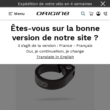
Expédition de votre vélo
en
4 semaines
Menu
Êtes-vous sur la bonne
Equipements
>
Serrage de selle
>
Seat clamp 34.9
version de notre site ?
Il s’agit de la version
: France - Français
Oui, je continue
Non, je change
Translate in English