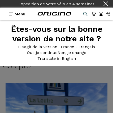
Expédition de votre vélo
en
4 semaines
Menu
Êtes-vous sur la bonne
Témoignages
>
Gravel Graxx - Shimano GRX 810
2x11 - Roues Prymahl Vega C35 pro
version de notre site ?
Gravel Graxx
- Shimano GRX
Il s’agit de la version
: France - Français
Oui, je continue
Non, je change
810 2x11 - Roues Prymahl Vega
Translate in English
C35 pro