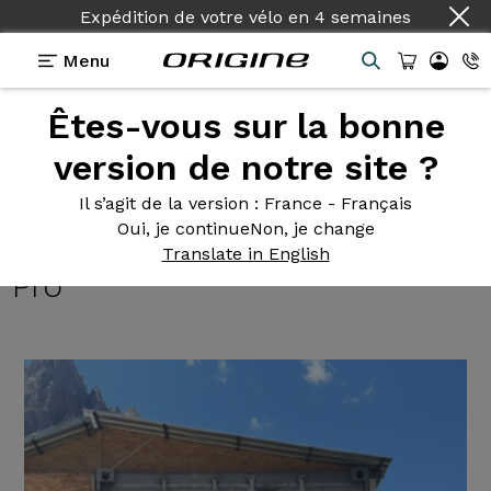
Expédition de votre vélo
en
4 semaines
Menu
Êtes-vous sur la bonne
Témoignages
>
Gravel Graxx - Campagnolo Ekar 13v
- Prymahl Vega C35 Pro
version de notre site ?
Gravel Graxx
- Campagnolo
Il s’agit de la version
: France - Français
Oui, je continue
Non, je change
Ekar 13v - Prymahl Vega C35
Translate in English
Pro