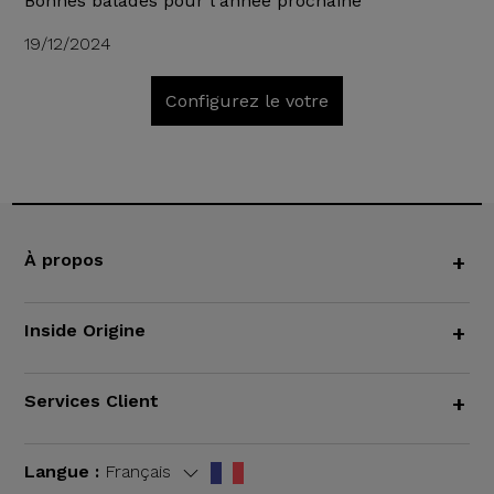
Bonnes balades pour l'année prochaine"
19/12/2024
Configurez le votre
À propos
+
Inside Origine
+
Services Client
+
Langue :
Français