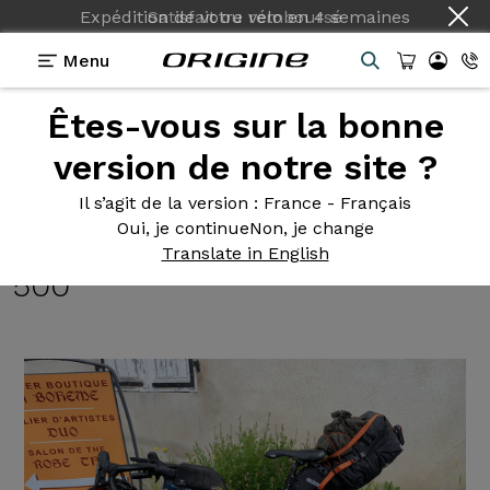
Expédition de votre vélo
en
4 semaines
Menu
Êtes-vous sur la bonne
Témoignages
>
Graxx III - Shimano GRX810 2x11v -
Fulcrum Rapid Red 500
version de notre site ?
Graxx III
- Shimano GRX810
Il s’agit de la version
: France - Français
Oui, je continue
Non, je change
2x11v - Fulcrum Rapid Red
Translate in English
500