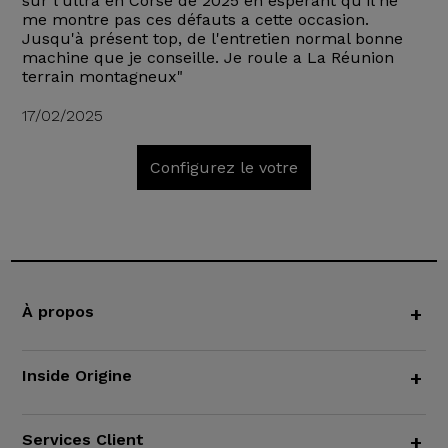
sur l'ultra en Corse de 2025 en espérant qu'il ne
me montre pas ces défauts a cette occasion.
Jusqu'à présent top, de l'entretien normal bonne
machine que je conseille. Je roule a La Réunion
terrain montagneux"
17/02/2025
Configurez le votre
À propos
+
Inside Origine
+
Services Client
+