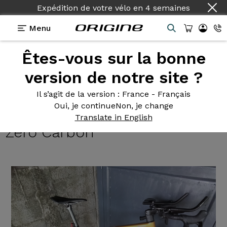
Expédition de votre vélo
en
4 semaines
Menu
Êtes-vous sur la bonne
Témoignages
>
Gravel Graxx III - Sram Apex AXS
mono - Fulcrum Racing Zero Carbon
version de notre site ?
Gravel Graxx
III - Sram Apex
Il s’agit de la version
: France - Français
Oui, je continue
Non, je change
AXS mono - Fulcrum Racing
Translate in English
Zero Carbon