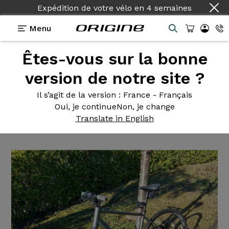
Expédition de votre vélo
en
4 semaines
Menu
Êtes-vous sur la bonne
Témoignages
>
Help Flatbar - Shimano Tiagra - Dt
Swiss R500
version de notre site ?
Help Flatbar
- Shimano Tiagra
Il s’agit de la version
: France - Français
Oui, je continue
Non, je change
- Dt Swiss R500
Translate in English