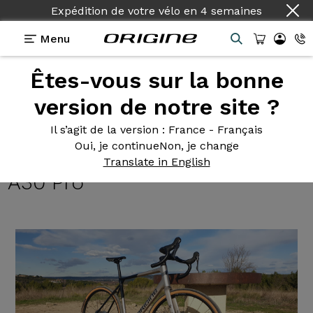
Expédition de votre vélo
en
4 semaines
Menu
Êtes-vous sur la bonne
Témoignages
>
Gravel Graxx - Shimano Grx 820
mono - Prymahl Vega A30 Pro
version de notre site ?
Gravel Graxx
- Shimano Grx
Il s’agit de la version
: France - Français
Oui, je continue
Non, je change
820 mono - Prymahl Vega
Translate in English
A30 Pro