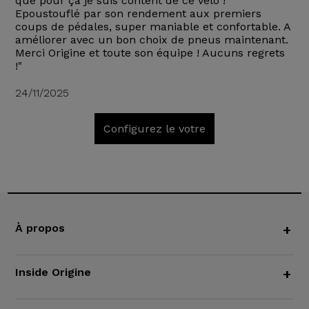
que pour ça je suis content de ce vélo !
Epoustouflé par son rendement aux premiers
coups de pédales, super maniable et confortable. A
améliorer avec un bon choix de pneus maintenant.
Merci Origine et toute son équipe ! Aucuns regrets
!"
24/11/2025
Configurez le votre
À propos
+
Inside Origine
+