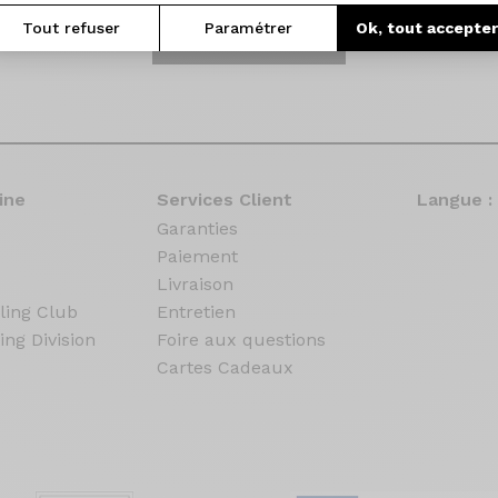
Tout refuser
Paramétrer
Ok, tout accepte
Configurez le votre
ine
Services Client
Langue :
Garanties
Paiement
Livraison
ling Club
Entretien
ing Division
Foire aux questions
Cartes Cadeaux