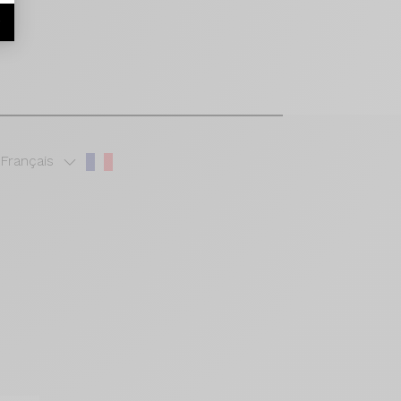
r
Français