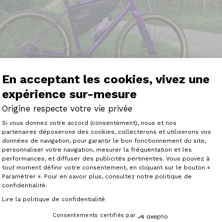
En acceptant les cookies, vivez une
expérience sur-mesure
Origine respecte votre vie privée
Plateforme de Gestion du Consenteme
Si vous donnez votre accord (consentement), nous et nos
partenaires déposerons des cookies, collecterons et utiliserons vos
données de navigation, pour garantir le bon fonctionnement du site,
personnaliser votre navigation, mesurer la fréquentation et les
Axeptio consent
rail est vraiment top, j’en suis plus que satisfait. Il est a
performances, et diffuser des publicités pertinentes. Vous pouvez à
ngues sorties, que ce soit sur piste cyclable ou sur les c
tout moment définir votre consentement, en cliquant sur le bouton «
t, il est léger et robuste, tout ce qu’il faut pour se faire p
Paramétrer ». Pour en savoir plus, consultez notre politique de
Il est aussi super pratique, avec des points de fixations 
confidentialité.
de bikepacking. Je recommande chaudement !"
Lire la politique de confidentialité
Consentements certifiés par