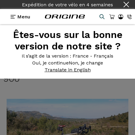
Expédition de votre vélo
en
4 semaines
Menu
Êtes-vous sur la bonne
Témoignages
>
Trail Gravel - Shimano Grx 400
2x10v - Fulcrum Racing 900
version de notre site ?
Trail Gravel
- Shimano Grx
Il s’agit de la version
: France - Français
Oui, je continue
Non, je change
400 2x10v - Fulcrum Racing
Translate in English
900