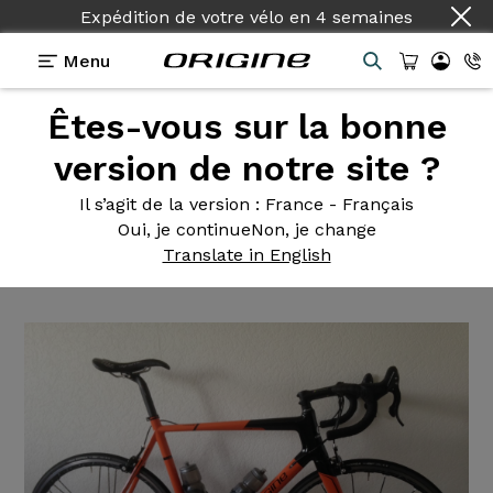
Expédition de votre vélo
en
4 semaines
Menu
Êtes-vous sur la bonne
Témoignages
>
Axxome RS2 - Campagnolo Chorus -
Shamal Ultra
version de notre site ?
Axxome RS2
- Campagnolo
Il s’agit de la version
: France - Français
Oui, je continue
Non, je change
Chorus - Shamal Ultra
Translate in English