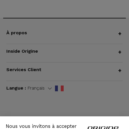
À propos
+
Inside Origine
+
Services Client
+
Langue :
Français
CGV
|
Mentions légales
Nous vous invitons à accepter