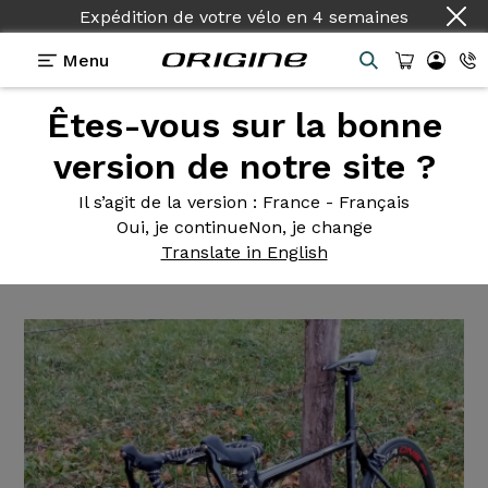
Expédition de votre vélo
en
4 semaines
Menu
Êtes-vous sur la bonne
Témoignages
>
Axxome RS - Ultegra R8000 -
Campagnolo Bora One
version de notre site ?
Axxome RS
- Ultegra R8000 -
Il s’agit de la version
: France - Français
Oui, je continue
Non, je change
Campagnolo Bora One
Translate in English