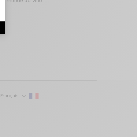
ce du monde du vélo
r
Français