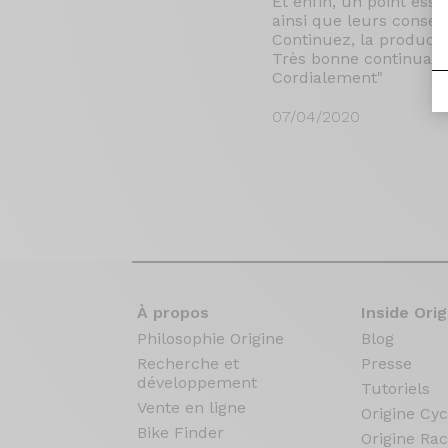
Et enfin, un point esse
ainsi que leurs consei
Continuez, la producti
Très bonne continuatio
Cordialement"
07/04/2020
À propos
Inside Orig
Philosophie Origine
Blog
Recherche et
Presse
développement
Tutoriels
Vente en ligne
Origine Cyc
Bike Finder
Origine Rac