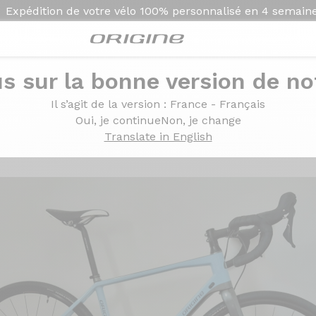
Expédition de votre vélo
100% personnalisé en
4 semain
s sur la bonne version de not
Allroad
Il s’agit de la version
: France - Français
- Mavic Allroad
Oui, je continue
Non, je change
Translate in English