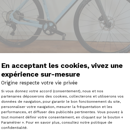
En acceptant les cookies, vivez une
expérience sur-mesure
Origine respecte votre vie privée
Plateforme de Gestion du Consenteme
début du confinement.‌
Si vous donnez votre accord (consentement), nous et nos
partenaires déposerons des cookies, collecterons et utiliserons vos
nsations à son cintre, désolé mais il faudra surement atte
données de navigation, pour garantir le bon fonctionnement du site,
ge propices aux escapades sur nos chemins.
personnaliser votre navigation, mesurer la fréquentation et les
Axeptio consent
ivraison, RAS, délais respectés, sérieux du livreur, emball
performances, et diffuser des publicités pertinentes. Vous pouvez à
ection du vélo.
tout moment définir votre consentement, en cliquant sur le bouton «
, à noter la qualité de l'assemblage ainsi que la qualité de 
Paramétrer ». Pour en savoir plus, consultez notre politique de
de très bonne facture.
confidentialité.