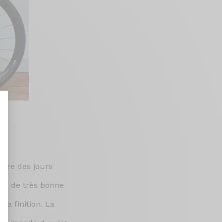
nt : Personnalisez vos Options
ndre des jours
age de très bonne
la finition. La