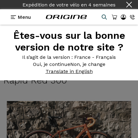
Expédition de votre vélo
en
4 semaines
Menu
Êtes-vous sur la bonne
Témoignages
>
Graxx Gravel - Shimano GRX800 -
roues Fulcrum Rapid Red 300
version de notre site ?
Graxx Gravel
- Shimano
Il s’agit de la version
: France - Français
Oui, je continue
Non, je change
GRX800 - roues Fulcrum
Translate in English
Rapid Red 300