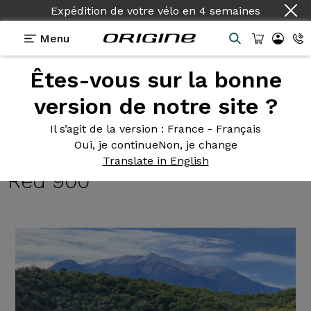
Expédition de votre vélo
en
4 semaines
Menu
Êtes-vous sur la bonne
Témoignages
>
Graxx Gravel - Shimano GRX 400 -
Roues Fulcrum Rapid Red 900
version de notre site ?
Graxx Gravel
- Shimano GRX
Il s’agit de la version
: France - Français
Oui, je continue
Non, je change
400 - Roues Fulcrum Rapid
Translate in English
Red 900