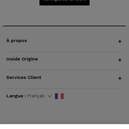
À propos
+
Inside Origine
+
Services Client
+
Langue :
Français
CGV
|
Mentions légales