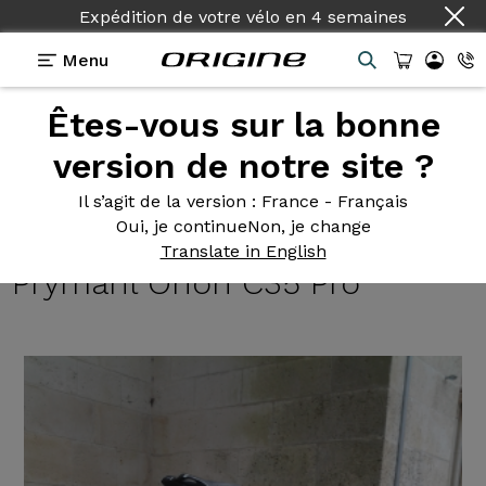
Expédition de votre vélo
en
4 semaines
Menu
Êtes-vous sur la bonne
Témoignages
>
Axxome II RS Evo - Shimano Ultegra
R8000 - Roues Prymahl Orion C35 Pro
version de notre site ?
Axxome II
RS Evo - Shimano
Il s’agit de la version
: France - Français
Oui, je continue
Non, je change
Ultegra R8000 - Roues
Translate in English
Prymahl Orion C35 Pro